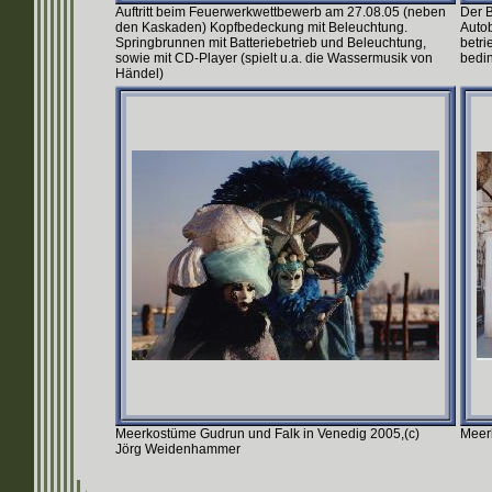
Auftritt beim Feuerwerkwettbewerb am 27.08.05 (neben
Der B
den Kaskaden) Kopfbedeckung mit Beleuchtung.
Autob
Springbrunnen mit Batteriebetrieb und Beleuchtung,
betri
sowie mit CD-Player (spielt u.a. die Wassermusik von
bedin
Händel)
Meerkostüme Gudrun und Falk in Venedig 2005,(c)
Meer
Jörg Weidenhammer