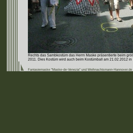
Rechts das Sambkostüm das Herrn Maske präsentierte beim größt
2011. Dies Kostüm wird auch beim Kostümball am 21.02.2012 in 
Fantasiemaske "Maske-de-Venezia" und Weihnachtsmann-Hannover.de